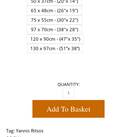
50 x 37cm - (20"x 14")
65 x 48cm - (26"x 19")
75 x 55cm - (30"x 22")
97 x 70cm - (38"x 28")
120 x 90cm - (47"x 35")
130 x 97cm - (51”x 38”)
QUANTITY:
GIANNIS RITSOS PORTRAIT PAINTING,
Add To Basket
Tag:
Yannis Ritsos