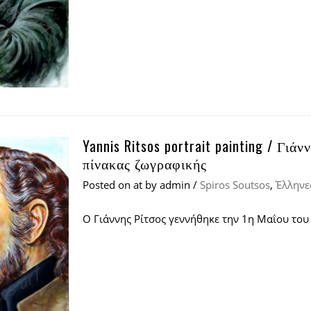
Yannis Ritsos portrait painting / Γι
πίνακας ζωγραφικής
Posted on
at
by
admin
/
Spiros Soutsos
,
Έλληνε
Ο Γιάννης Ρίτσος γεννήθηκε την 1η Μαΐου το